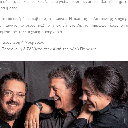
κευές τους και οι κοινές ερμηνείες τους είναι το βασικό σημεί
ράμματος.
Παρασκευή 4 Νοεμβρίου, ο Γιώργος Νταλάρας, ο Λαυρέντης Μαχαιρ
ο Γιάννης Κότσιρας μαζί στη σκηνή της Ακτής Πειραιώς, ίσως στη
αφέρουσα καλλιτεχνική συνεργασία.
Παρασκευή 4 Νοεμβριου
 Παρασκευή & Σάββατο στην Ακτή της οδού Πειραιώς