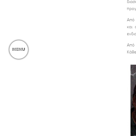
διασ
προγ
Από 
και 
ενδι
Από 
Κάθε