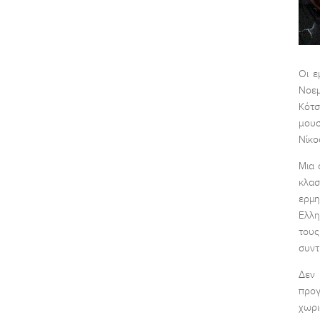
Οι ε
Νοεμ
Κότσ
μουσ
Νίκο
Μια 
κλασ
ερμ
Ελλη
τους
συντ
Δεν
προγ
χωρι