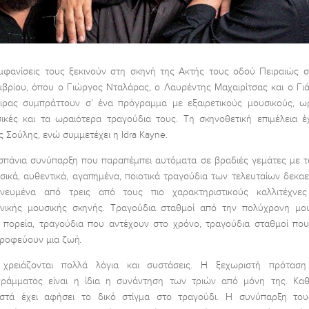
μφανίσεις τους ξεκινούν στη σκηνή της Ακτής τους οδού Πειραιώς σ
βρίου, όπου ο Γιώργος Νταλάρας, ο Λαυρέντης Μαχαιρίτσας και ο Γι
ιρας συμπράττουν σ’ ένα πρόγραμμα με εξαιρετικούς μουσικούς, ω
ικές και τα ωραιότερα τραγούδια τους. Τη σκηνοθετική επιμέλεια έ
ς Σούλης, ενώ συμμετέχει η Idra Kayne.
σπάνια συνύπαρξη που παραπέμπει αυτόματα σε βραδιές γεμάτες με τ
σικά, αυθεντικά, αγαπημένα, ποιοτικά τραγούδια των τελευταίων δεκαε
ηνευμένα από τρεις από τους πιο χαρακτηριστικούς καλλιτέχνες
νικής μουσικής σκηνής. Τραγούδια σταθμοί από την πολύχρονη μο
 πορεία, τραγούδια που αντέχουν στο χρόνο, τραγούδια σταθμοί πο
ροφεύουν μια ζωή.
 χρειάζονται πολλά λόγια και συστάσεις. Η ξεχωριστή πρόταση
ράμματος είναι η ίδια η συνάντηση των τριών από μόνη της. Κα
στά έχει αφήσει το δικό στίγμα στο τραγούδι. Η συνύπαρξη του