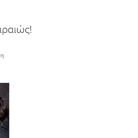
ιραιώς!
ση