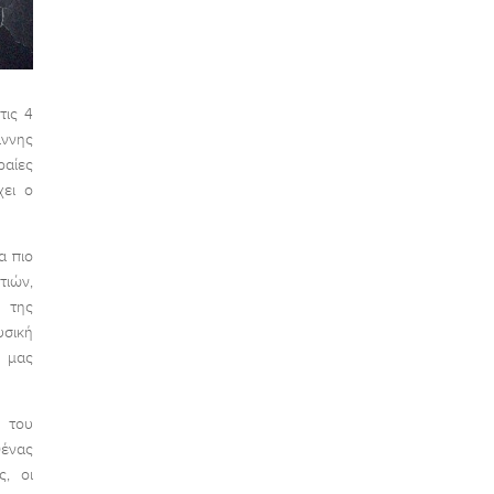
τις 4
άννης
ραίες
χει ο
α πιο
τιών,
 της
υσική
υ μας
 του
θένας
ς, οι