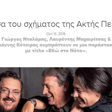
α του σχήματος της Ακτής Πε
Οκτ 13, 2016
Γιώργος Νταλάρας, Λαυρέντης Μαχαιρίτσας &
ιάννης Κότσιρας συμπράττουν σε μια παράστα
με τίτλο «Εδώ στο Νότο».