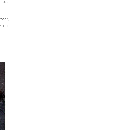
ο του
ίτσας
ν πιο